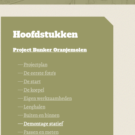
Hoofdstukken
Project Bunker Oranjemolen
Projectplan
De eerste foto's
De start
De koepel
Eigen werkzaamheden
Leeghalen
Buiten en binnen
Demontage statief
Passen en meten