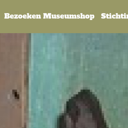
Bezoeken
Museumshop
Sticht
oud