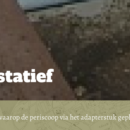
tatief
 waarop de periscoop via het adapterstuk ge