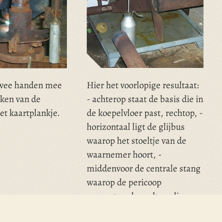
twee handen mee
Hier het voorlopige resultaat:
aken van de
- achterop staat de basis die in
et kaartplankje.
de koepelvloer past, rechtop, -
horizontaal ligt de glijbus
waarop het stoeltje van de
waarnemer hoort, -
middenvoor de centrale stang
waarop de pericoop
gemonteerd wordt en die op
en neer in de basis kan