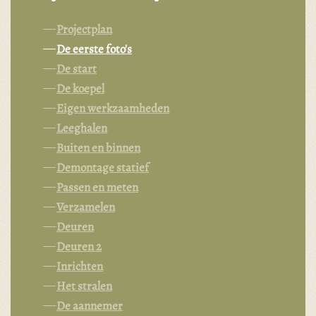
Projectplan
De eerste foto's
De start
De koepel
Eigen werkzaamheden
Leeghalen
Buiten en binnen
Demontage statief
Passen en meten
Verzamelen
Deuren
Deuren 2
Inrichten
Het stralen
De aannemer