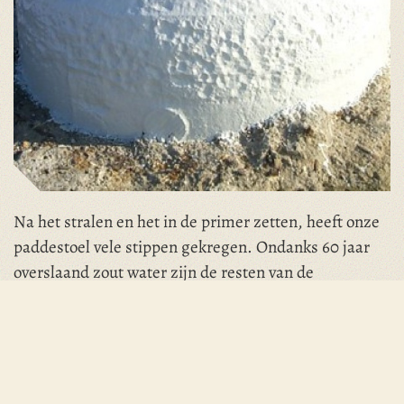
Na het stralen en het in de primer zetten, heeft onze
paddestoel vele stippen gekregen. Ondanks 60 jaar
overslaand zout water zijn de resten van de
ingeslagen koepelnummers, binnen en buiten, nog
deels zichtbaar. Het unieke koepelnummer, het
zogenaamde FL-nummer, is nog niet achterhaald,
evenmin de namen van de fabrieken die de koepel
gegoten en ter plekke afgebouwd hebben.