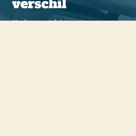
verschil
Herkent u zich in onze
doelstellingen? Dan nodigen we u
van harte uit om donateur te
worden en ons werk te steunen. Uw
bijdrage, groot of klein, helpt ons
om onze missie waar te maken.
Lees meer
Doneer nu online