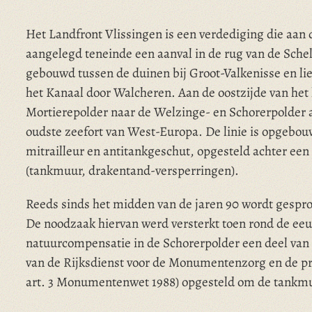
Het Landfront Vlissingen is een verdediging die aan 
aangelegd teneinde een aanval in de rug van de Sche
gebouwd tussen de duinen bij Groot-Valkenisse en li
het Kanaal door Walcheren. Aan de oostzijde van het 
Mortierepolder naar de Welzinge- en Schorerpolder 
oudste zeefort van West-Europa. De linie is opgebou
mitrailleur en antitankgeschut, opgesteld achter een
(tankmuur, drakentand-versperringen).
Reeds sinds het midden van de jaren 90 wordt gespro
De noodzaak hiervan werd versterkt toen rond de ee
natuurcompensatie in de Schorerpolder een deel van
van de Rijksdienst voor de Monumentenzorg en de pr
art. 3 Monumentenwet 1988) opgesteld om de tankmu