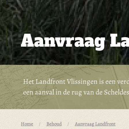
Aanvraag La
Het Landfront Vlissingen is een ver
een aanval in de rug van de Schelde
Home
Behoud
Aanvraag Landfront