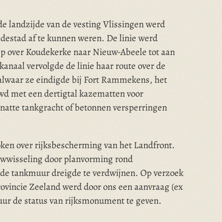
de landzijde van de vesting Vlissingen werd
ldestad af te kunnen weren. De linie werd
ep over Koudekerke naar Nieuw-Abeele tot aan
kanaal vervolgde de linie haar route over de
alwaar ze eindigde bij Fort Rammekens, het
wd met een dertigtal kazematten voor
 natte tankgracht of betonnen versperringen
ken over rijksbescherming van het Landfront.
uwwisseling door planvorming rond
 de tankmuur dreigde te verdwijnen. Op verzoek
ovincie Zeeland werd door ons een aanvraag (ex
ur de status van rijksmonument te geven.