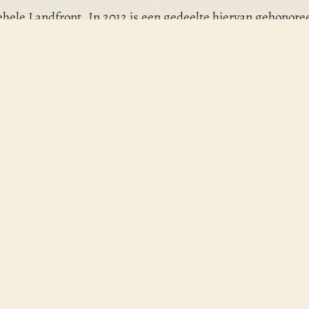
hele Landfront. In 2012 is een gedeelte hiervan gehonoree
uur met bunker bij Ritthem.
ember 2010 een tweedaags internationaal AW-symposium in 
 Whatsapp
Deel op LinkedIn