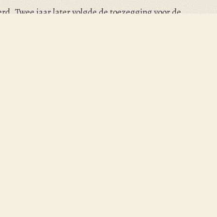
rd. Twee jaar later volgde de toezegging voor de
Middelburg georganiseerd in het kader van het
Deel via e-mail