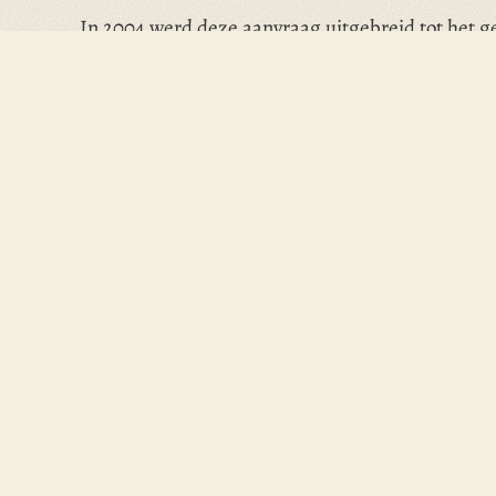
In 2004 werd deze aanvraag uitgebreid tot het ge
bescherming van het laatste gedeelte, de tankm
Om de aanvraag kracht bij te zetten is in sept
VWS-programma Erfgoed van de Oorlog.
Deel op Facebook
Deel op