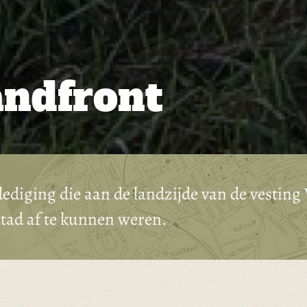
ndfront
dediging die aan de landzijde van de vestin
stad af te kunnen weren.