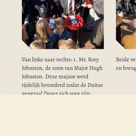
Van links naar rechts: 1. Mr. Rory
Beide v
Johnston, de zoon van Major Hugh
en breng
Johnston. Deze majoor werd
tijdelijk bevorderd zodat de Duitse
generaal Daser zich voor zijn
gevoel "eervol" kon overgeven. 2.
Sergeant Jack Hall. Hij overleefde
het incident. 3. Major Joe Lawler
Brown, Royal Scots. 4. Dhr Bob
van der Weel, initiatiefnemer van