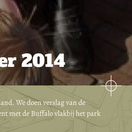
er 2014
land. We doen verslag van de
nt met de Buffalo vlakbij het park