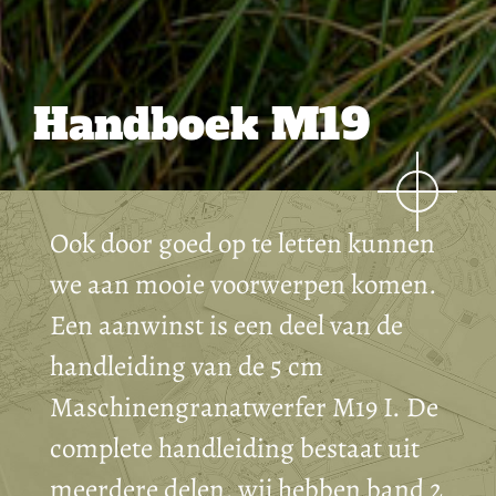
Handboek M19
Ook door goed op te letten kunnen
we aan mooie voorwerpen komen.
Een aanwinst is een deel van de
handleiding van de 5 cm
Maschinengranatwerfer M19 I. De
complete handleiding bestaat uit
meerdere delen, wij hebben band 2