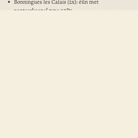
Bonningues les Calais (2x): èün met
pantserkoepel type 90P9.
Rosendael (Duinkerken)
Tappecul (bij Cap Blanc Nez)
Boulogne
Tourcoing
Graveline
Etoile (bij Gravelines)
Grande Millebrugge