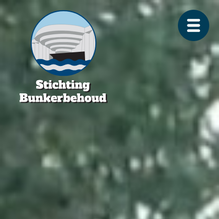
Weer
Stichting
Mobiele
navigatie
Bunkerbeho
hard
gewerkt
aan
de
700
Pakbunker