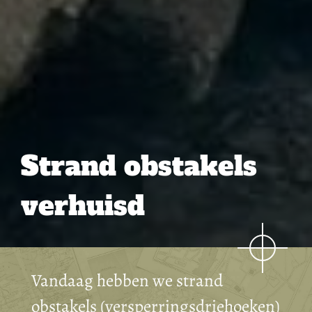
Strand obstakels
verhuisd
Vandaag hebben we strand
obstakels (versperringsdriehoeken)